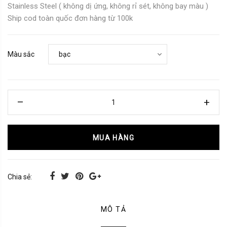
Stainless Steel ( không dị ứng, không rỉ sét, không bay màu )
Ship cod toàn quốc đơn hàng từ 100k
Màu sắc
MUA HÀNG
Chia sẻ:
MÔ TẢ