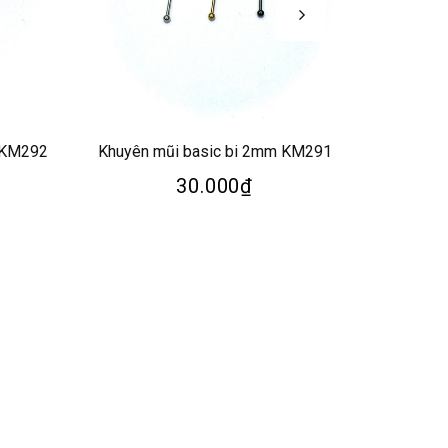
 KM292
Khuyên mũi basic bi 2mm KM291
Khuyên m
30.000₫