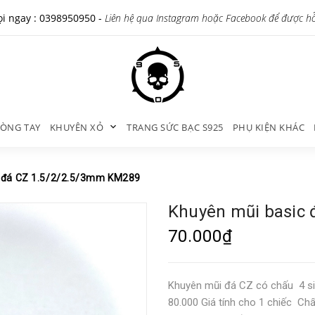
i ngay :
0398950950
-
Liên hệ qua Instagram hoặc Facebook để được h
ÒNG TAY
KHUYÊN XỎ
TRANG SỨC BẠC S925
PHỤ KIỆN KHÁC
c đá CZ 1.5/2/2.5/3mm KM289
Khuyên mũi basic
70.000₫
Khuyên mũi đá CZ có chấu 4 si
80.000 Giá tính cho 1 chiếc Chất 