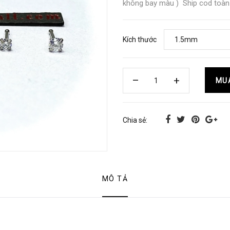
không bay màu ) Ship cod toà
Kích thước
MU
Chia sẻ:
MÔ TẢ