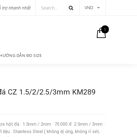
VND
ỗ trợ nhanh nhất
1
HƯỚNG DẪN ĐO SIZE
 đá CZ 1.5/2/2.5/3mm KM289
ze hột đá : 1.5mm / 2mm : 70.000 đ 2.5mm / 3mm :
liệu : Stainless Steel ( không dị ứng, không rỉ sét,