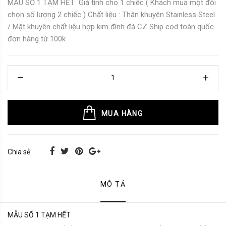
MẪU SỐ 1 TẠM HẾT Giá tính cho 1 chiếc ( Khách mua một đôi
chọn số lượng 2 chiếc ) Chất liệu : Thân khuyên Stainless Steel
/ Mặt khuyên chất liệu hợp kim đính đá CZ Ship cod toàn quốc
đơn hàng từ 100k
MUA HÀNG
Chia sẻ:
MÔ TẢ
MẪU SỐ 1 TẠM HẾT