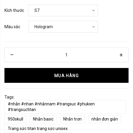
Kích thước
Màu sắc
MUA HÀNG
Tags:
#nhẫn #nhan #nhẫnnam #trangsuc #phukien
#trangsuctitan
950skull
Nhẫn basic
Nhẫn trơn
nhẫn đơn giản
Trang sức titan trang sức unisex