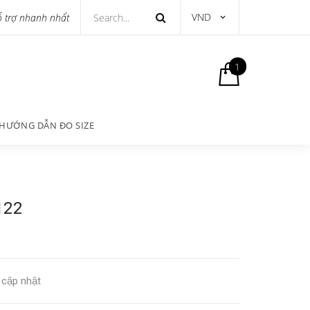
VND
ỗ trợ nhanh nhất
1
HƯỚNG DẪN ĐO SIZE
122
cập nhật