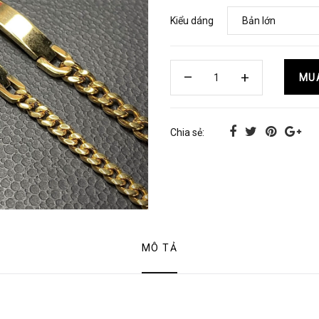
Kiểu dáng
MU
Chia sẻ:
MÔ TẢ