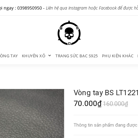
i ngay :
0398950950
-
Liên hệ qua Instagram hoặc Facebook để được h
ÒNG TAY
KHUYÊN XỎ
TRANG SỨC BẠC S925
PHỤ KIỆN KHÁC
Vòng tay BS LT122
70.000₫
160.000₫
Thông tin sản phẩm đang được 