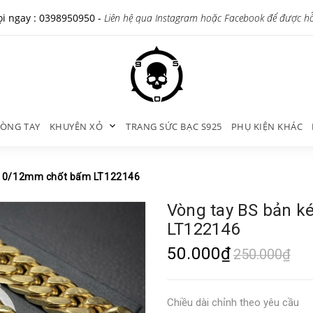
i ngay :
0398950950
-
Liên hệ qua Instagram hoặc Facebook để được h
ÒNG TAY
KHUYÊN XỎ
TRANG SỨC BẠC S925
PHỤ KIỆN KHÁC
/10/12mm chốt bấm LT122146
Vòng tay BS bản 
LT122146
50.000₫
250.000₫
Chiều dài chỉnh theo yêu cầu