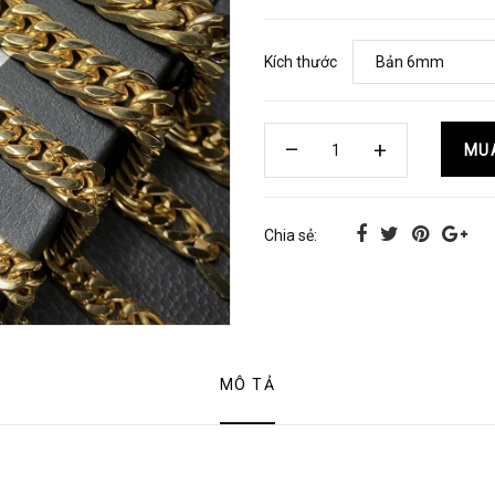
Kích thước
MU
Chia sẻ:
MÔ TẢ