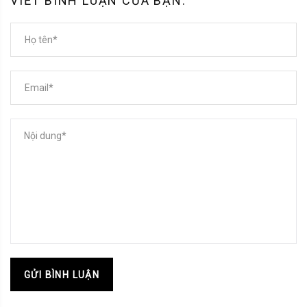
VIẾT BÌNH LUẬN CỦA BẠN:
GỬI BÌNH LUẬN