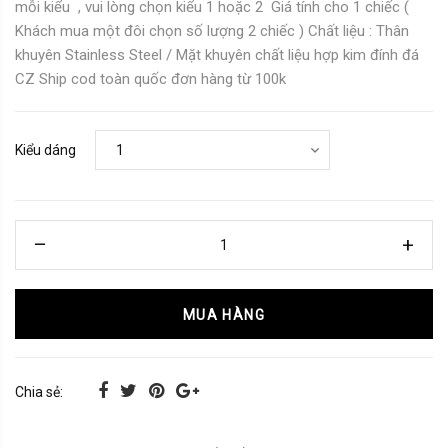
mỗi kiểu , vui lòng chọn kiểu 1 hoặc 2 Giá tính cho 1 chiếc (
Khách mua một đôi chọn số lượng 2 chiếc ) Chất liệu : Thân
khuyên Stainless Steel / Mặt khuyên chất liệu hợp kim đính đá
CZ Ship cod toàn quốc đơn hàng từ 100k
Kiểu dáng
MUA HÀNG
Chia sẻ: