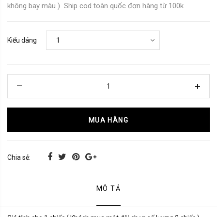
không bay màu ) Ship cod toàn quốc đơn hàng từ 100k
Kiểu dáng
MUA HÀNG
Chia sẻ:
MÔ TẢ