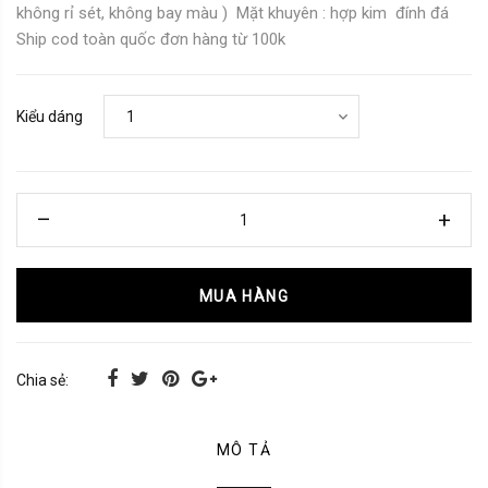
không rỉ sét, không bay màu ) Mặt khuyên : hợp kim đính đá
Ship cod toàn quốc đơn hàng từ 100k
Kiểu dáng
MUA HÀNG
Chia sẻ:
MÔ TẢ