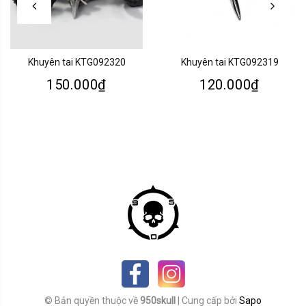
Khuyên tai KTG092320
Khuyên tai KTG092319
150.000₫
120.000₫
© Bản quyền thuộc về
950skull
|
Cung cấp bởi
Sapo