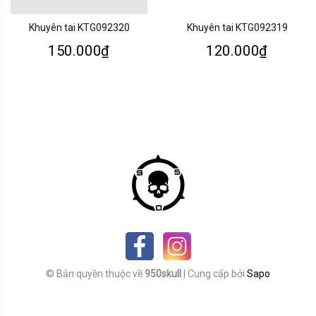
Khuyên tai KTG092320
Khuyên tai KTG092319
150.000₫
120.000₫
© Bản quyền thuộc về
950skull
|
Cung cấp bởi
Sapo