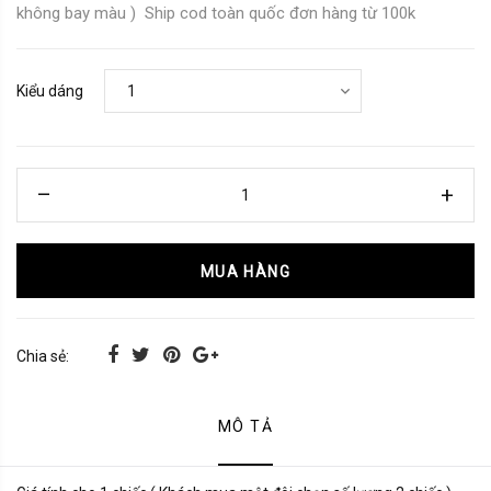
không bay màu ) Ship cod toàn quốc đơn hàng từ 100k
Kiểu dáng
MUA HÀNG
Chia sẻ:
MÔ TẢ