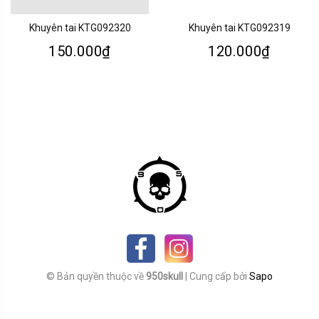
Khuyên tai KTG092320
Khuyên tai KTG092319
150.000₫
120.000₫
© Bản quyền thuộc về
950skull
|
Cung cấp bởi
Sapo