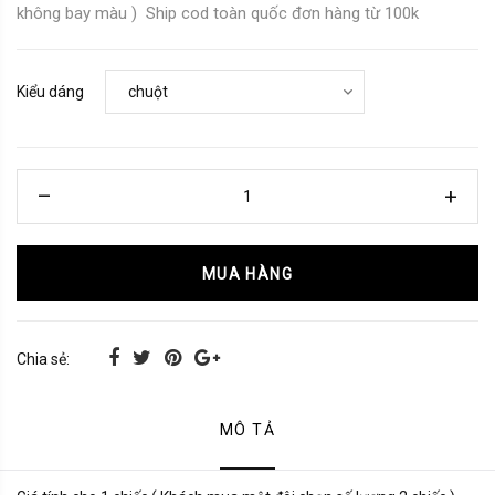
không bay màu ) Ship cod toàn quốc đơn hàng từ 100k
Kiểu dáng
MUA HÀNG
Chia sẻ:
MÔ TẢ