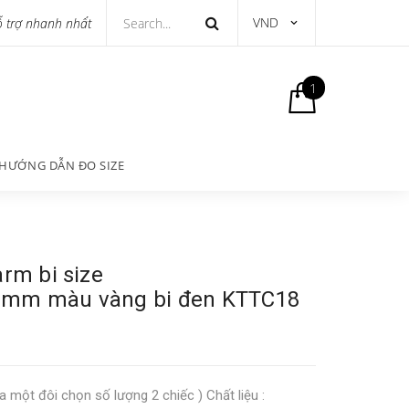
VND
ỗ trợ nhanh nhất
1
HƯỚNG DẪN ĐO SIZE
arm bi size
0mm màu vàng bi đen KTTC18
a một đôi chọn số lượng 2 chiếc ) Chất liệu :