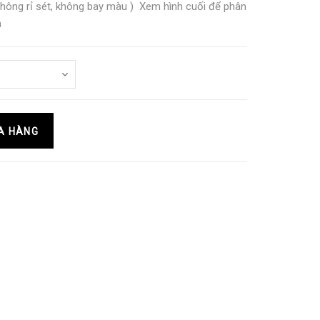
 không rỉ sét, không bay màu ) Xem hình cuối để phân
n
A HÀNG