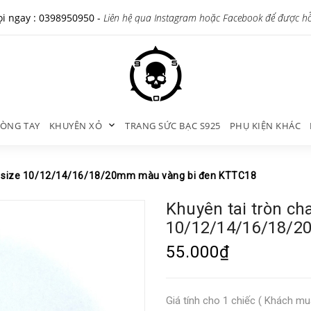
i ngay :
0398950950
-
Liên hệ qua Instagram hoặc Facebook để được h
ÒNG TAY
KHUYÊN XỎ
TRANG SỨC BẠC S925
PHỤ KIỆN KHÁC
bi size 10/12/14/16/18/20mm màu vàng bi đen KTTC18
Khuyên tai tròn ch
10/12/14/16/18/2
55.000₫
Giá tính cho 1 chiếc ( Khách mu