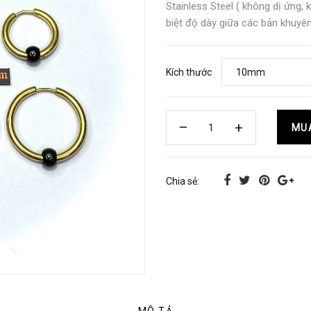
Stainless Steel ( không dị ứng,
biệt độ dày giữa các bản khuyê
Kích thước
MU
Chia sẻ: