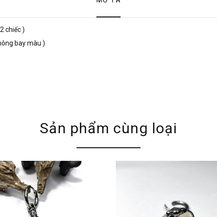
MÔ TẢ
2 chiếc )
 không bay màu )
n
Sản phẩm cùng loại