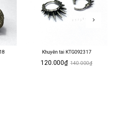
18
Khuyên tai KTG092317
Kh
120.000₫
12
140.000₫